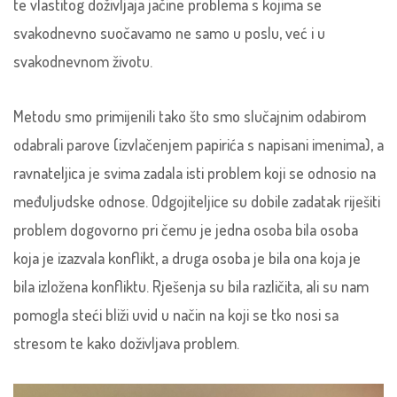
te vlastitog doživljaja jačine problema s kojima se
svakodnevno suočavamo ne samo u poslu, već i u
svakodnevnom životu.
Metodu smo primijenili tako što smo slučajnim odabirom
odabrali parove (izvlačenjem papirića s napisani imenima), a
ravnateljica je svima zadala isti problem koji se odnosio na
međuljudske odnose. Odgojiteljice su dobile zadatak riješiti
problem dogovorno pri čemu je jedna osoba bila osoba
koja je izazvala konflikt, a druga osoba je bila ona koja je
bila izložena konfliktu. Rješenja su bila različita, ali su nam
pomogla steći bliži uvid u način na koji se tko nosi sa
stresom te kako doživljava problem.