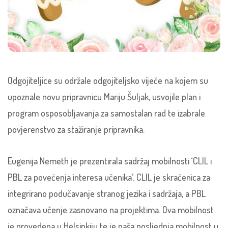
Odgojiteljice su održale odgojiteljsko vijeće na kojem su
upoznale novu pripravnicu Mariju Šuljak, usvojile plan i
program osposobljavanja za samostalan rad te izabrale
povjerenstvo za stažiranje pripravnika.
Eugenija Nemeth je prezentirala sadržaj mobilnosti ‘CLIL i
PBL za povećenja interesa učenika’. CLIL je skraćenica za
integrirano podučavanje stranog jezika i sadržaja, a PBL
označava učenje zasnovano na projektima. Ova mobilnost
je provedena u Helsinkiju te je naša posljednja mobilnost u