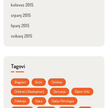
kolovoz 2015
srpanj 2015
lipanj 2015
svibanj 2015
Tagovi
Blagdani
Božić
Children
Children's Development
Darivanje
Dijete I Vrtić
Disleksija
Djeca
Dječja Psihologija