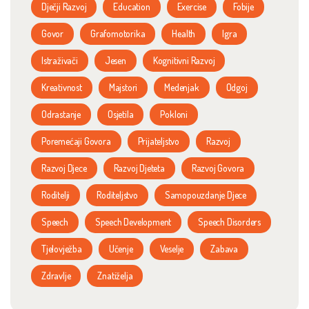
Dječji Razvoj
Education
Exercise
Fobije
Govor
Grafomotorika
Health
Igra
Istraživači
Jesen
Kognitivni Razvoj
Kreativnost
Majstori
Medenjak
Odgoj
Odrastanje
Osjetila
Pokloni
Poremećaji Govora
Prijateljstvo
Razvoj
Razvoj Djece
Razvoj Djeteta
Razvoj Govora
Roditelji
Roditeljstvo
Samopouzdanje Djece
Speech
Speech Development
Speech Disorders
Tjelovježba
Učenje
Veselje
Zabava
Zdravlje
Znatiželja