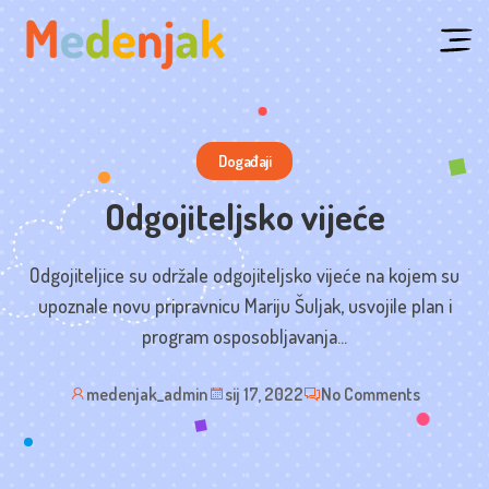
Skip
to
content
Događaji
Odgojiteljsko vijeće
Odgojiteljice su održale odgojiteljsko vijeće na kojem su
upoznale novu pripravnicu Mariju Šuljak, usvojile plan i
program osposobljavanja...
medenjak_admin
sij 17, 2022
No Comments