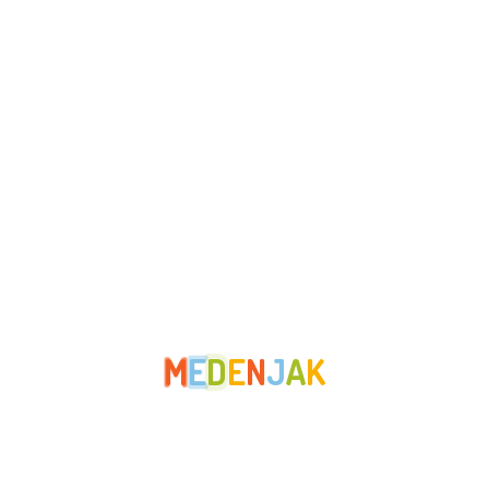
prosinac 2022
studeni 2022
listopad 2022
rujan 2022
kolovoz 2022
lipanj 2022
svibanj 2022
travanj 2022
M
E
D
E
N
J
A
K
ožujak 2022
veljača 2022