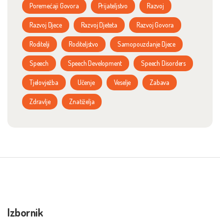
Poremećaji Govora
Prijateljstvo
Razvoj
Razvoj Djece
Razvoj Djeteta
Razvoj Govora
Roditelji
Roditeljstvo
Samopouzdanje Djece
Speech
Speech Development
Speech Disorders
Tjelovježba
Učenje
Veselje
Zabava
Zdravlje
Znatiželja
Izbornik