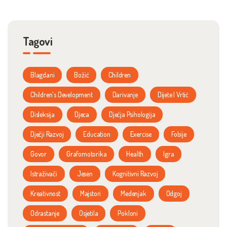
Tagovi
Blagdani
Božić
Children
Children's Development
Darivanje
Dijete I Vrtić
Disleksija
Djeca
Dječja Psihologija
Dječji Razvoj
Education
Exercise
Fobije
Govor
Grafomotorika
Health
Igra
Istraživači
Jesen
Kognitivni Razvoj
Kreativnost
Majstori
Medenjak
Odgoj
Odrastanje
Osjetila
Pokloni