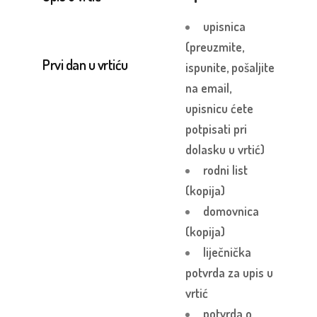
upisnica
(preuzmite,
Prvi dan u vrtiću
ispunite, pošaljite
na email,
upisnicu ćete
potpisati pri
dolasku u vrtić)
rodni list
(kopija)
domovnica
(kopija)
liječnička
potvrda za upis u
vrtić
potvrda o