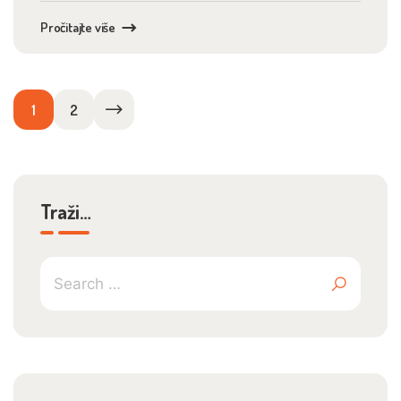
Pročitajte više
Brojevi
1
2
stranica
objava
Traži…