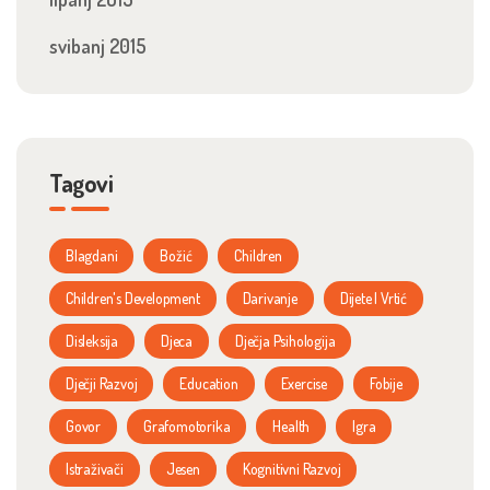
svibanj 2015
Tagovi
Blagdani
Božić
Children
Children's Development
Darivanje
Dijete I Vrtić
Disleksija
Djeca
Dječja Psihologija
Dječji Razvoj
Education
Exercise
Fobije
Govor
Grafomotorika
Health
Igra
Istraživači
Jesen
Kognitivni Razvoj