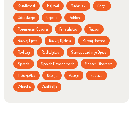
Kreativnost
Majstori
Medenjak
Odgoj
Odrastanje
Osjetila
Pokloni
Poremećaji Govora
Prijateljstvo
Razvoj
Razvoj Djece
Razvoj Djeteta
Razvoj Govora
Roditelji
Roditeljstvo
Samopouzdanje Djece
Speech
Speech Development
Speech Disorders
Tjelovježba
Učenje
Veselje
Zabava
Zdravlje
Znatiželja