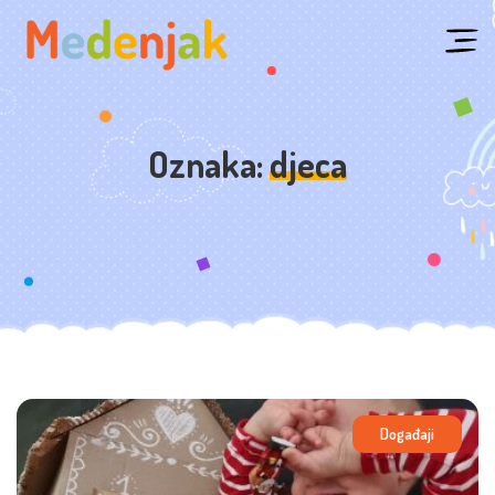
Skip
to
content
Oznaka:
djeca
Događaji