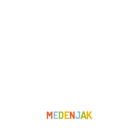
prosinac 2023
studeni 2023
listopad 2023
rujan 2023
kolovoz 2023
srpanj 2023
lipanj 2023
svibanj 2023
M
E
D
E
N
J
A
K
travanj 2023
ožujak 2023