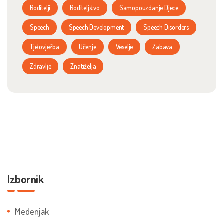
Roditelji
Roditeljstvo
Samopouzdanje Djece
Speech
Speech Development
Speech Disorders
Tjelovježba
Učenje
Veselje
Zabava
Zdravlje
Znatiželja
Izbornik
Medenjak