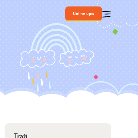
Online upis
Traži…