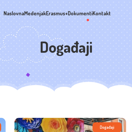
Naslovna
Medenjak
Erasmus+
Dokumenti
Kontakt
Događaji
Događaji