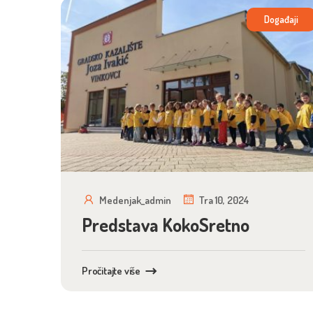
Događaji
Medenjak_admin
Tra 10, 2024
Predstava KokoSretno
Pročitajte više