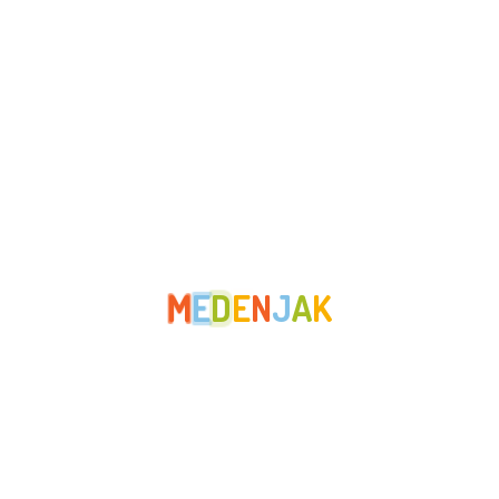
kolovoz 2023
srpanj 2023
lipanj 2023
svibanj 2023
travanj 2023
ožujak 2023
veljača 2023
M
E
D
E
N
J
A
K
siječanj 2023
prosinac 2022
studeni 2022
listopad 2022