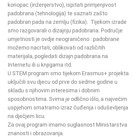
konopac (inženjerstvo), ispitati primjenjivost
padobrana (tehnologija) te saznati zašto
padobran pada na zemlju (fizika). Tijekom izrade
smo razgovarali o dizajnju padobrana. Područje
umjetnosti je ovdje neograničeno : padobrane
možemo nacrtati, oblikovati od različitih
materijala, pogledati dizajn padobrana na
Internetu ili u knjigama itd.
U STEM program smo tijekom Erasmus+ projekta
uključili svu djecu od prve do sedme godine u
skladu s njihovim interesima i dobnim
sposobnostima. Svima je odlično išlo, a najvećim
uspjehom smatramo izraz čuđenja i oduševljenja
na dječjem licu.
Za ovaj program imamo suglasnost Ministarstva
znanosti i obrazovanja.