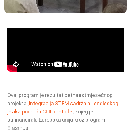
Ovaj program je rezultat petnaestmjesečnog
projekta
‚Integracija STEM sadržaja i engleskog
jezika pomoću CLIL metode‘
, kojeg je
sufinancirala Europska unija kroz program
Erasmus.