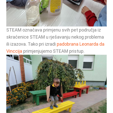
STEAM označava primjenu svih pet područja iz
skraćenice STEAM u rješavanju nekog problema
ili izazova. Tako pri izradi
padobrana Leonarda da
Vinccija
primjenjujemo STEAM pristup.