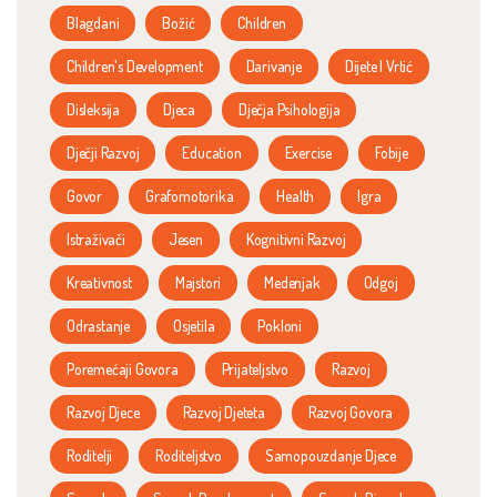
Blagdani
Božić
Children
Children's Development
Darivanje
Dijete I Vrtić
Disleksija
Djeca
Dječja Psihologija
Dječji Razvoj
Education
Exercise
Fobije
Govor
Grafomotorika
Health
Igra
Istraživači
Jesen
Kognitivni Razvoj
Kreativnost
Majstori
Medenjak
Odgoj
Odrastanje
Osjetila
Pokloni
Poremećaji Govora
Prijateljstvo
Razvoj
Razvoj Djece
Razvoj Djeteta
Razvoj Govora
Roditelji
Roditeljstvo
Samopouzdanje Djece