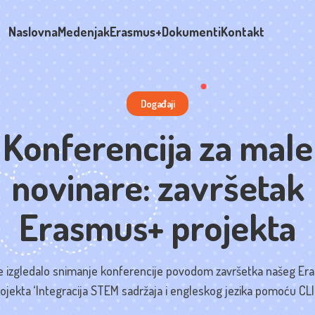
Naslovna
Medenjak
Erasmus+
Dokumenti
Kontakt
Događaji
Konferencija za male
novinare: završetak
Erasmus+ projekta
e izgledalo snimanje konferencije povodom završetka našeg E
ojekta ‘Integracija STEM sadržaja i engleskog jezika pomoću CLIL