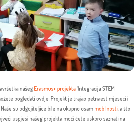
završetka našeg
Erasmus+ projekta
‘Integracija STEM
žete pogledati ovdje. Projekt je trajao petnaest mjeseci i
Naše su odgojiteljice bile na ukupno osam
mobilnosti
, a što
najveći uspjesi našeg projekta moći ćete uskoro saznati na