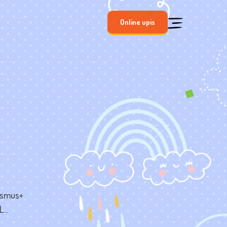
Online upis
rasmus+
...