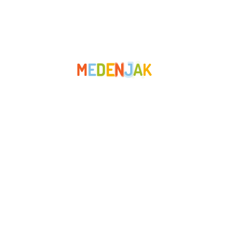
Novosti
Odgojiteljice
Predstave
M
E
D
E
N
J
A
K
Rano učenje stranih jezika
Roditelji
Sport
STEM
Zabava
Zaštita okoliša
Zdrava hrana
Zdravlje