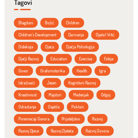
Tagovi
Blagdani
Božić
Children
Children's Development
Darivanje
Dijete I Vrtić
Disleksija
Djeca
Dječja Psihologija
Dječji Razvoj
Education
Exercise
Fobije
Govor
Grafomotorika
Health
Igra
Istraživači
Jesen
Kognitivni Razvoj
Kreativnost
Majstori
Medenjak
Odgoj
Odrastanje
Osjetila
Pokloni
Poremećaji Govora
Prijateljstvo
Razvoj
Razvoj Djece
Razvoj Djeteta
Razvoj Govora