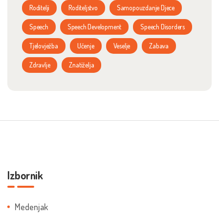
Roditelji
Roditeljstvo
Samopouzdanje Djece
Speech
Speech Development
Speech Disorders
Tjelovježba
Učenje
Veselje
Zabava
Zdravlje
Znatiželja
Izbornik
Medenjak