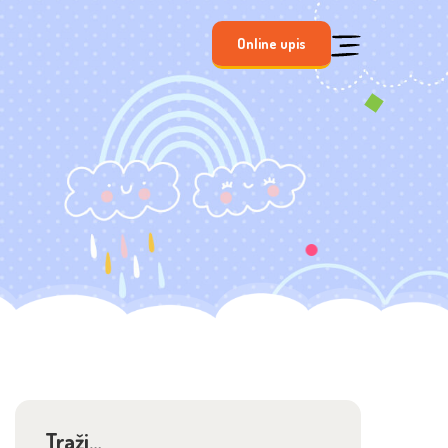
Online upis
Traži…