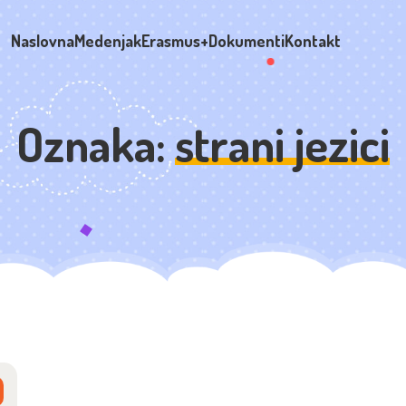
Naslovna
Medenjak
Erasmus+
Dokumenti
Kontakt
Oznaka:
strani jezici