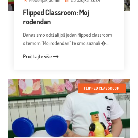
Medenjak_admin
25 Ožujka, 2024
Flipped Classroom: Moj
rođendan
Danas smo održali još jedan flipped classroom
s temom “Moj rođendan” te smo saznali �...
Pročitajte više
FLIPPED CLASSROOM