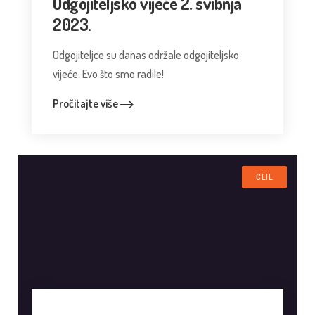
Odgojiteljsko vijeće 2. svibnja
2023.
Odgojiteljce su danas održale odgojiteljsko
vijeće. Evo što smo radile!
Pročitajte više
CLIL