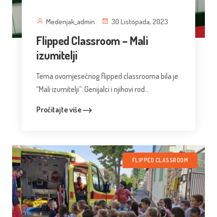
Medenjak_admin
30 Listopada, 2023
Flipped Classroom – Mali
izumitelji
Tema ovomjesečnog flipped classrooma bila je
“Mali izumitelji”. Genijalci i njihovi rod...
Pročitajte više
FLIPPED CLASSROOM