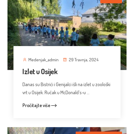
Medenjak_admin
29 Travnja, 2024
Izlet u Osijek
Danas su Bistrići i Genijalci išli na izlet u zoološki
vrt u Osijek. Ručak u McDonald’s-u ...
Pročitajte više