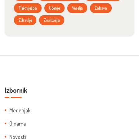
Tjelovježba
Učenje
Veselje
Zabava
Zdravlje
Znatiželja
Izbornik
Medenjak
O nama
Novosti