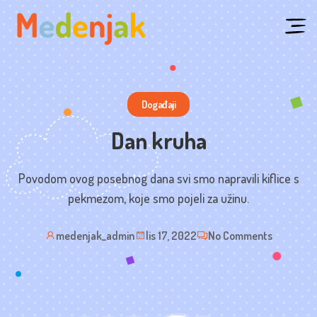
Skip
to
content
Događaji
Dan kruha
Povodom ovog posebnog dana svi smo napravili kiflice s
pekmezom, koje smo pojeli za užinu.
medenjak_admin
lis 17, 2022
No Comments