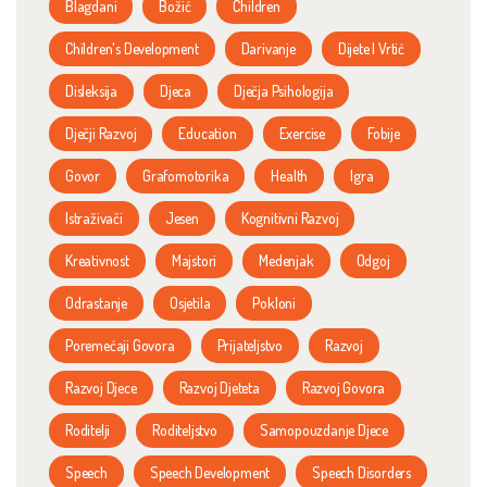
Blagdani
Božić
Children
Children's Development
Darivanje
Dijete I Vrtić
Disleksija
Djeca
Dječja Psihologija
Dječji Razvoj
Education
Exercise
Fobije
Govor
Grafomotorika
Health
Igra
Istraživači
Jesen
Kognitivni Razvoj
Kreativnost
Majstori
Medenjak
Odgoj
Odrastanje
Osjetila
Pokloni
Poremećaji Govora
Prijateljstvo
Razvoj
Razvoj Djece
Razvoj Djeteta
Razvoj Govora
Roditelji
Roditeljstvo
Samopouzdanje Djece
Speech
Speech Development
Speech Disorders