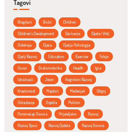
Tagovi
Blagdani
Božić
Children
Children's Development
Darivanje
Dijete I Vrtić
Disleksija
Djeca
Dječja Psihologija
Dječji Razvoj
Education
Exercise
Fobije
Govor
Grafomotorika
Health
Igra
Istraživači
Jesen
Kognitivni Razvoj
Kreativnost
Majstori
Medenjak
Odgoj
Odrastanje
Osjetila
Pokloni
Poremećaji Govora
Prijateljstvo
Razvoj
Razvoj Djece
Razvoj Djeteta
Razvoj Govora