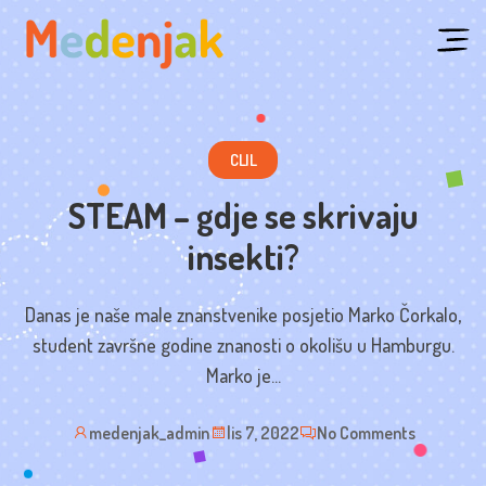
Skip
to
content
CLIL
STEAM – gdje se skrivaju
insekti?
Danas je naše male znanstvenike posjetio Marko Čorkalo,
student završne godine znanosti o okolišu u Hamburgu.
Marko je...
medenjak_admin
lis 7, 2022
No Comments