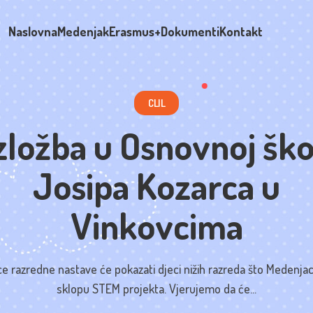
Naslovna
Medenjak
Erasmus+
Dokumenti
Kontakt
CLIL
zložba u Osnovnoj ško
Josipa Kozarca u
Vinkovcima
ice razredne nastave će pokazati djeci nižih razreda što Medenjac
sklopu STEM projekta. Vjerujemo da će...