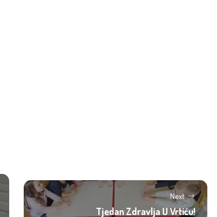
Next
Tjedan Zdravlja U Vrtiću!