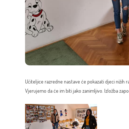
Učiteljice razredne nastave će pokazati djeci nižih
Vjerujemo da će im biti jako zanimljivo. Izložba započ