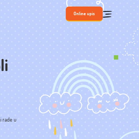
Online upis
li
i rade u