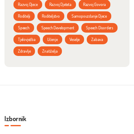
Razvoj Djece
Razvoj Djeteta
Razvoj Govora
Roditelji
Roditeljstvo
Samopouzdanje Djece
Speech
Speech Development
Speech Disorders
Tjelovježba
Učenje
Veselje
Zabava
Zdravlje
Znatiželja
Izbornik