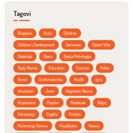
Tagovi
Blagdani
Božić
Children
Children's Development
Darivanje
Dijete I Vrtić
Disleksija
Djeca
Dječja Psihologija
Dječji Razvoj
Education
Exercise
Fobije
Govor
Grafomotorika
Health
Igra
Istraživači
Jesen
Kognitivni Razvoj
Kreativnost
Majstori
Medenjak
Odgoj
Odrastanje
Osjetila
Pokloni
Poremećaji Govora
Prijateljstvo
Razvoj