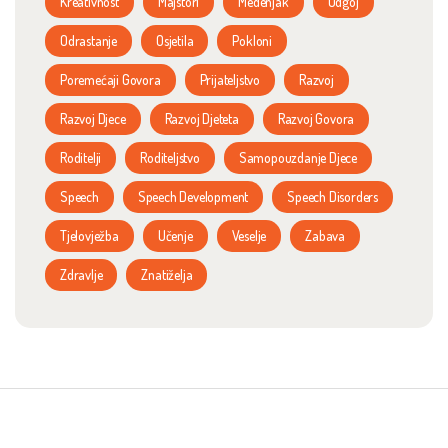
Kreativnost
Majstori
Medenjak
Odgoj
Odrastanje
Osjetila
Pokloni
Poremećaji Govora
Prijateljstvo
Razvoj
Razvoj Djece
Razvoj Djeteta
Razvoj Govora
Roditelji
Roditeljstvo
Samopouzdanje Djece
Speech
Speech Development
Speech Disorders
Tjelovježba
Učenje
Veselje
Zabava
Zdravlje
Znatiželja