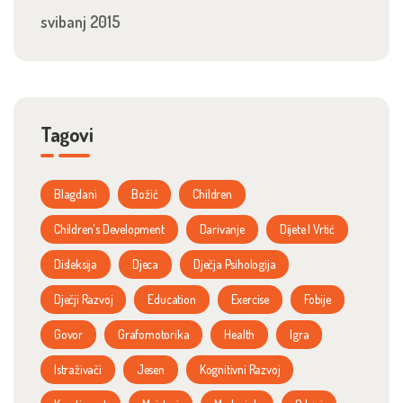
svibanj 2015
Tagovi
Blagdani
Božić
Children
Children's Development
Darivanje
Dijete I Vrtić
Disleksija
Djeca
Dječja Psihologija
Dječji Razvoj
Education
Exercise
Fobije
Govor
Grafomotorika
Health
Igra
Istraživači
Jesen
Kognitivni Razvoj