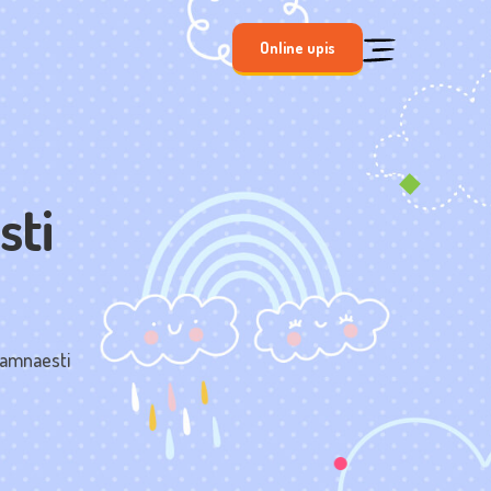
Online upis
sti
osamnaesti