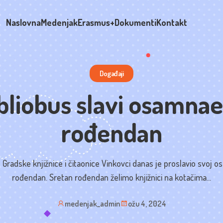
Naslovna
Medenjak
Erasmus+
Dokumenti
Kontakt
Događaji
bliobus slavi osamnae
rođendan
 Gradske knjižnice i čitaonice Vinkovci danas je proslavio svoj 
rođendan. Sretan rođendan želimo knjižnici na kotačima...
medenjak_admin
ožu 4, 2024