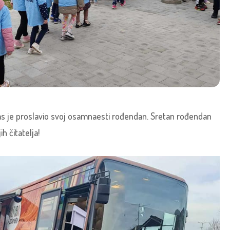
nas je proslavio svoj osamnaesti rođendan. Sretan rođendan
h čitatelja!