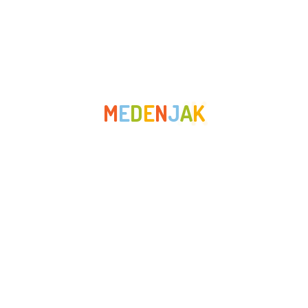
ožujak 2022
veljača 2022
siječanj 2022
prosinac 2021
M
E
D
E
N
J
A
K
studeni 2021
listopad 2021
rujan 2021
srpanj 2021
lipanj 2021
svibanj 2021
travanj 2021