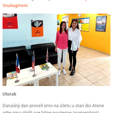
Vouliagmeni
.
Utorak
Današnji dan proveli smo na izletu u stari dio Atene
gdje smo obišli sve bitne povijesne znamenitosti.