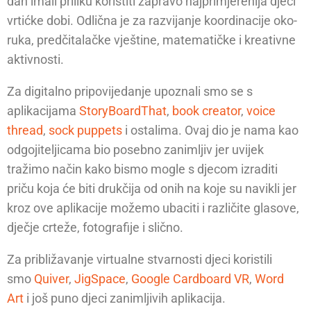
dan imali priliku koristiti zapravo najprimjerenija djeci
vrtićke dobi. Odlična je za razvijanje koordinacije oko-
ruka, predčitalačke vještine, matematičke i kreativne
aktivnosti.
Za digitalno pripovijedanje upoznali smo se s
aplikacijama
StoryBoardThat
,
book creator
,
voice
thread
,
sock puppets
i ostalima. Ovaj dio je nama kao
odgojiteljicama bio posebno zanimljiv jer uvijek
tražimo način kako bismo mogle s djecom izraditi
priču koja će biti drukčija od onih na koje su navikli jer
kroz ove aplikacije možemo ubaciti i različite glasove,
dječje crteže, fotografije i slično.
Za približavanje virtualne stvarnosti djeci koristili
smo
Quiver
,
JigSpace
,
Google Cardboard VR
,
Word
Art
i još puno djeci zanimljivih aplikacija.