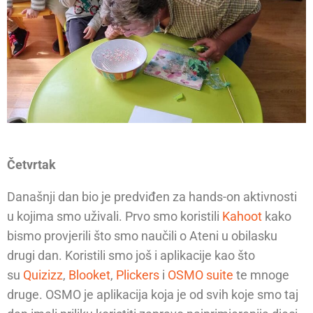
Četvrtak
Današnji dan bio je predviđen za hands-on aktivnosti
u kojima smo uživali. Prvo smo koristili
Kahoot
kako
bismo provjerili što smo naučili o Ateni u obilasku
drugi dan. Koristili smo još i aplikacije kao što
su
Quizizz
,
Blooket
,
Plickers
i
OSMO suite
te mnoge
druge. OSMO je aplikacija koja je od svih koje smo taj