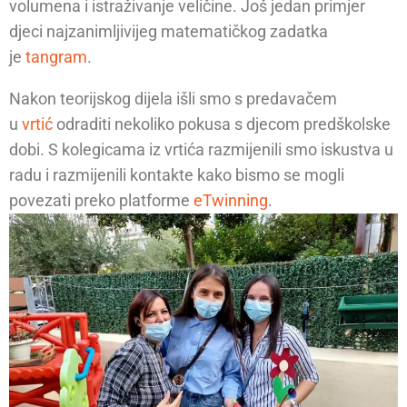
volumena i istraživanje veličine. Još jedan primjer
djeci najzanimljivijeg matematičkog zadatka
je
tangram
.
Nakon teorijskog dijela išli smo s predavačem
u
vrtić
odraditi nekoliko pokusa s djecom predškolske
dobi. S kolegicama iz vrtića razmijenili smo iskustva u
radu i razmijenili kontakte kako bismo se mogli
povezati preko platforme
eTwinning
.