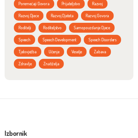
Poremećaji Govora
Prijateljstvo
Razvoj
Razvoj Djece
Razvoj Djeteta
Razvoj Govora
Roditelji
Roditeljstvo
Samopouzdanje Djece
Speech
Speech Development
Speech Disorders
Tjelovježba
Učenje
Veselje
Zabava
Zdravlje
Znatiželja
Izbornik