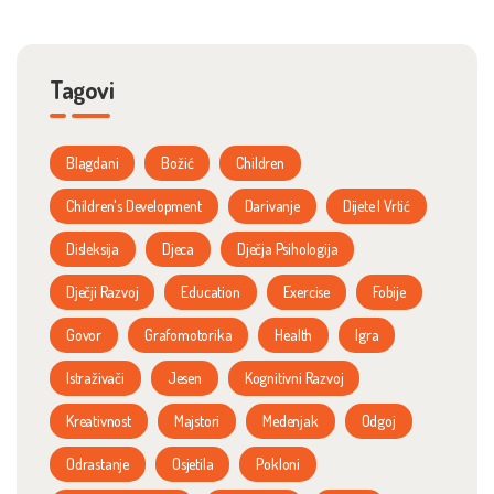
Tagovi
Blagdani
Božić
Children
Children's Development
Darivanje
Dijete I Vrtić
Disleksija
Djeca
Dječja Psihologija
Dječji Razvoj
Education
Exercise
Fobije
Govor
Grafomotorika
Health
Igra
Istraživači
Jesen
Kognitivni Razvoj
Kreativnost
Majstori
Medenjak
Odgoj
Odrastanje
Osjetila
Pokloni