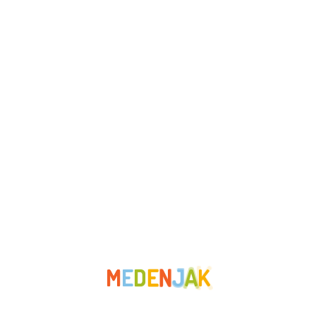
Njemački jezik
Novosti
Odgojiteljice
Predstave
Rano učenje stranih jezika
Roditelji
Sport
STEM
Zabava
M
E
D
E
N
J
A
K
Zaštita okoliša