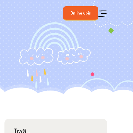
Online upis
Traži…