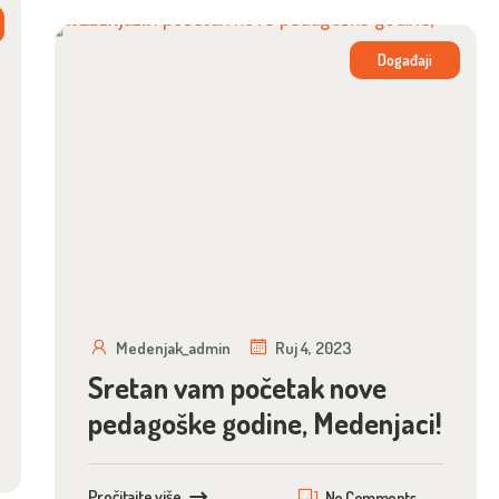
Događaji
Medenjak_admin
Ruj 4, 2023
Sretan vam početak nove
pedagoške godine, Medenjaci!
Pročitajte više
No Comments