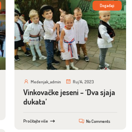
Događaji
Medenjak_admin
Ruj 14, 2023
Vinkovačke jeseni – ‘Dva sjaja
dukata’
Pročitajte više
No Comments