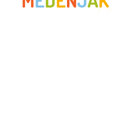
M
E
D
E
N
J
A
K