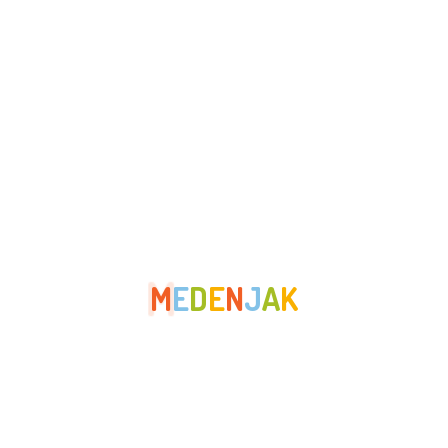
Arhiva najtečaja
Izbornik
Medenjak
O nama
M
E
D
E
N
J
A
K
Novosti
Natječaji
Kontakt