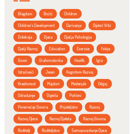
Blagdani
Božić
Children
Children's Development
Darivanje
Dijete I Vrtić
Disleksija
Djeca
Dječja Psihologija
Dječji Razvoj
Education
Exercise
Fobije
Govor
Grafomotorika
Health
Igra
Istraživači
Jesen
Kognitivni Razvoj
Kreativnost
Majstori
Medenjak
Odgoj
Odrastanje
Osjetila
Pokloni
Poremećaji Govora
Prijateljstvo
Razvoj
Razvoj Djece
Razvoj Djeteta
Razvoj Govora
Roditelji
Roditeljstvo
Samopouzdanje Djece