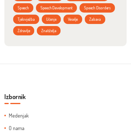
Speech
Speech Development
Speech Disorders
Tjelovježba
Učenje
Veselje
Zabava
Zdravlje
Znatiželja
Izbornik
Medenjak
O nama