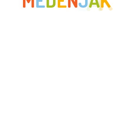
M
E
D
E
N
J
A
K