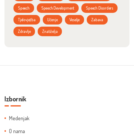
Speech
Speech Development
Speech Disorders
Tjelovježba
Učenje
Veselje
Zabava
Zdravlje
Znatiželja
Izbornik
Medenjak
O nama