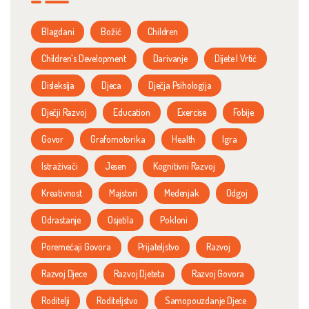
Blagdani
Božić
Children
Children's Development
Darivanje
Dijete I Vrtić
Disleksija
Djeca
Dječja Psihologija
Dječji Razvoj
Education
Exercise
Fobije
Govor
Grafomotorika
Health
Igra
Istraživači
Jesen
Kognitivni Razvoj
Kreativnost
Majstori
Medenjak
Odgoj
Odrastanje
Osjetila
Pokloni
Poremećaji Govora
Prijateljstvo
Razvoj
Razvoj Djece
Razvoj Djeteta
Razvoj Govora
Roditelji
Roditeljstvo
Samopouzdanje Djece