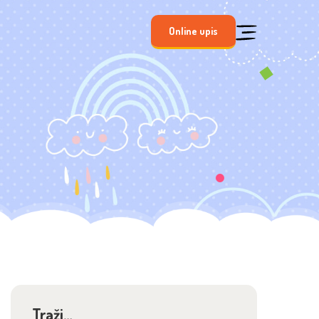
Online upis
Traži…