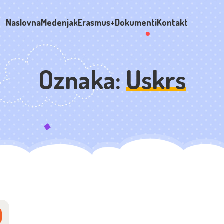
Naslovna
Medenjak
Erasmus+
Dokumenti
Kontakt
Oznaka:
Uskrs