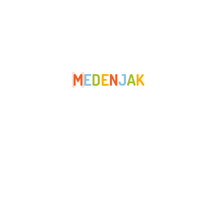
ožujak 2022
veljača 2022
siječanj 2022
prosinac 2021
M
E
D
E
N
J
A
K
studeni 2021
listopad 2021
rujan 2021
srpanj 2021
lipanj 2021
svibanj 2021
travanj 2021