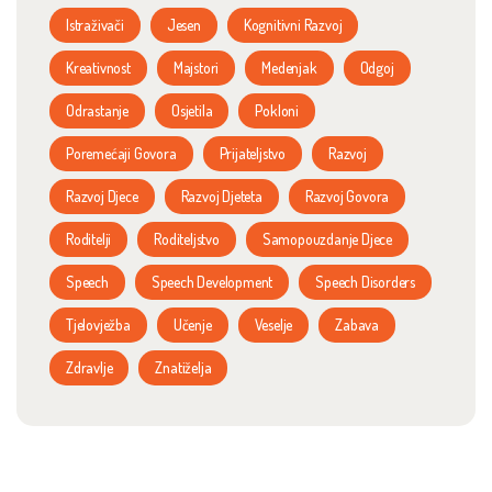
Istraživači
Jesen
Kognitivni Razvoj
Kreativnost
Majstori
Medenjak
Odgoj
Odrastanje
Osjetila
Pokloni
Poremećaji Govora
Prijateljstvo
Razvoj
Razvoj Djece
Razvoj Djeteta
Razvoj Govora
Roditelji
Roditeljstvo
Samopouzdanje Djece
Speech
Speech Development
Speech Disorders
Tjelovježba
Učenje
Veselje
Zabava
Zdravlje
Znatiželja