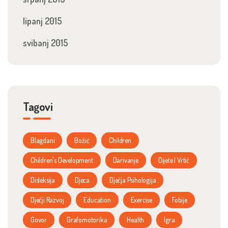
lipanj 2015
svibanj 2015
Tagovi
Blagdani
Božić
Children
Children's Development
Darivanje
Dijete I Vrtić
Disleksija
Djeca
Dječja Psihologija
Dječji Razvoj
Education
Exercise
Fobije
Govor
Grafomotorika
Health
Igra