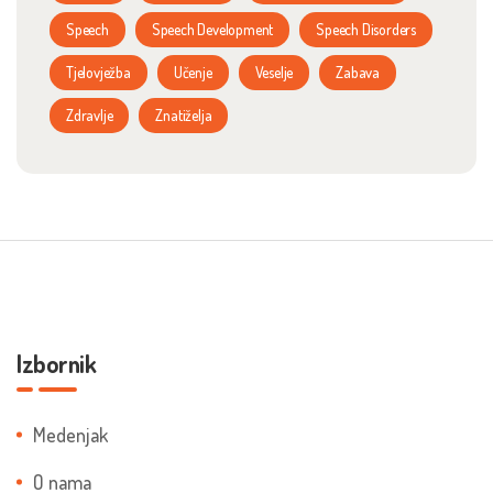
Speech
Speech Development
Speech Disorders
Tjelovježba
Učenje
Veselje
Zabava
Zdravlje
Znatiželja
Izbornik
Medenjak
O nama