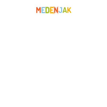
rujan 2021
M
E
D
E
N
J
A
K
srpanj 2021
lipanj 2021
svibanj 2021
travanj 2021
studeni 2020
rujan 2020
travanj 2020
ožujak 2020
studeni 2019