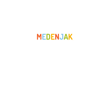
veljača 2022
siječanj 2022
prosinac 2021
M
E
D
E
N
J
A
K
studeni 2021
listopad 2021
rujan 2021
srpanj 2021
lipanj 2021
svibanj 2021
travanj 2021