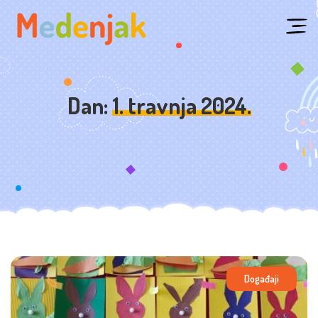
Skip
to
content
Dan:
1. travnja 2024.
Događaji