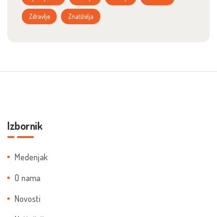
Zdravlje
Znatiželja
Izbornik
Medenjak
O nama
Novosti