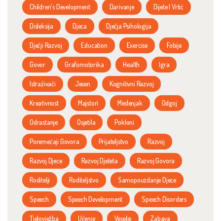
Children's Development
Darivanje
Dijete I Vrtić
Disleksija
Djeca
Dječja Psihologija
Dječji Razvoj
Education
Exercise
Fobije
Govor
Grafomotorika
Health
Igra
Istraživači
Jesen
Kognitivni Razvoj
Kreativnost
Majstori
Medenjak
Odgoj
Odrastanje
Osjetila
Pokloni
Poremećaji Govora
Prijateljstvo
Razvoj
Razvoj Djece
Razvoj Djeteta
Razvoj Govora
Roditelji
Roditeljstvo
Samopouzdanje Djece
Speech
Speech Development
Speech Disorders
Tjelovježba
Učenje
Veselje
Zabava