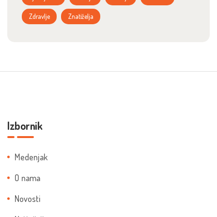
Zdravlje
Znatiželja
Izbornik
Medenjak
O nama
Novosti