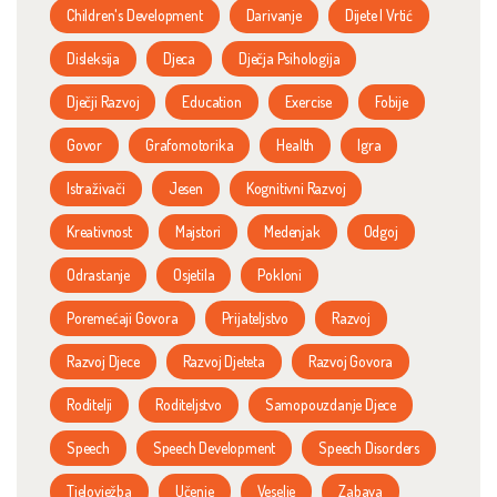
Children's Development
Darivanje
Dijete I Vrtić
Disleksija
Djeca
Dječja Psihologija
Dječji Razvoj
Education
Exercise
Fobije
Govor
Grafomotorika
Health
Igra
Istraživači
Jesen
Kognitivni Razvoj
Kreativnost
Majstori
Medenjak
Odgoj
Odrastanje
Osjetila
Pokloni
Poremećaji Govora
Prijateljstvo
Razvoj
Razvoj Djece
Razvoj Djeteta
Razvoj Govora
Roditelji
Roditeljstvo
Samopouzdanje Djece
Speech
Speech Development
Speech Disorders
Tjelovježba
Učenje
Veselje
Zabava