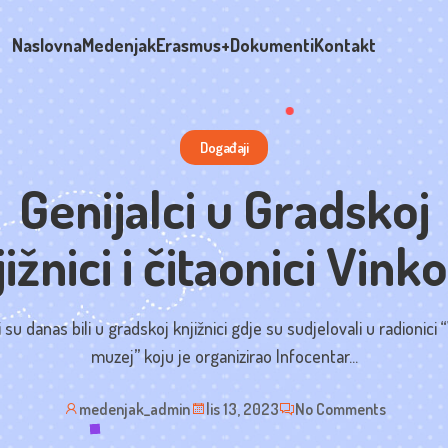
Naslovna
Medenjak
Erasmus+
Dokumenti
Kontakt
Događaji
Genijalci u Gradskoj
ižnici i čitaonici Vink
i su danas bili u gradskoj knjižnici gdje su sudjelovali u radionici “
muzej” koju je organizirao Infocentar...
medenjak_admin
lis 13, 2023
No Comments