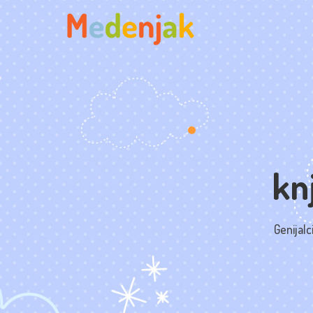
Skip
to
content
knj
Genijalc