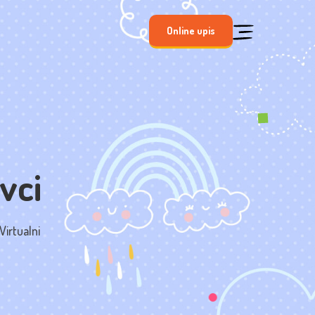
Online upis
ovci
Virtualni