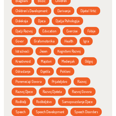
Blagdani
Božić
Children
Children's Development
Darivanje
Dijete I Vrtić
Disleksija
Djeca
Dječja Psihologija
Dječji Razvoj
Education
Exercise
Fobije
Govor
Grafomotorika
Health
Igra
Istraživači
Jesen
Kognitivni Razvoj
Kreativnost
Majstori
Medenjak
Odgoj
Odrastanje
Osjetila
Pokloni
Poremećaji Govora
Prijateljstvo
Razvoj
Razvoj Djece
Razvoj Djeteta
Razvoj Govora
Roditelji
Roditeljstvo
Samopouzdanje Djece
Speech
Speech Development
Speech Disorders