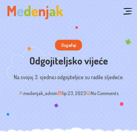
Skip
to
content
Događaji
Odgojiteljsko vijeće
Na svojoj 3. sjednici odgojiteljice su radile sljedeće:
medenjak_admin
lip 23, 2023
No Comments