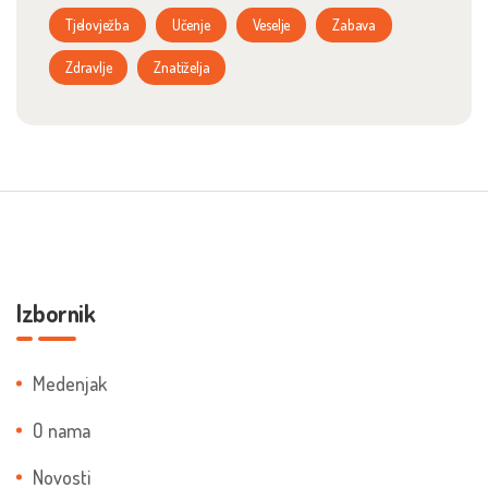
Tjelovježba
Učenje
Veselje
Zabava
Zdravlje
Znatiželja
Izbornik
Medenjak
O nama
Novosti