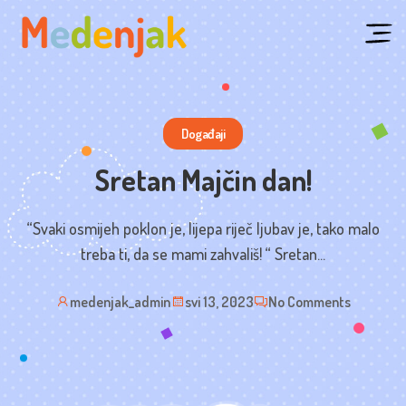
Skip
to
content
Događaji
Sretan Majčin dan!
“Svaki osmijeh poklon je, lijepa riječ ljubav je, tako malo
treba ti, da se mami zahvališ! “ Sretan...
medenjak_admin
svi 13, 2023
No Comments