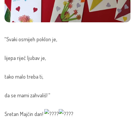
“Svaki osmijeh poklon je,
lijepa riječ ljubav je,
tako malo treba ti,
da se mami zahvališ! “
Sretan Majčin dan!