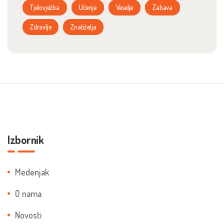
Tjelovježba
Učenje
Veselje
Zabava
Zdravlje
Znatiželja
Izbornik
Medenjak
O nama
Novosti