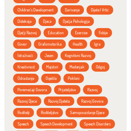
Children's Development
Darivanje
Dijete I Vrtić
Disleksija
Djeca
Dječja Psihologija
Dječji Razvoj
Education
Exercise
Fobije
Govor
Grafomotorika
Health
Igra
Istraživači
Jesen
Kognitivni Razvoj
Kreativnost
Majstori
Medenjak
Odgoj
Odrastanje
Osjetila
Pokloni
Poremećaji Govora
Prijateljstvo
Razvoj
Razvoj Djece
Razvoj Djeteta
Razvoj Govora
Roditelji
Roditeljstvo
Samopouzdanje Djece
Speech
Speech Development
Speech Disorders