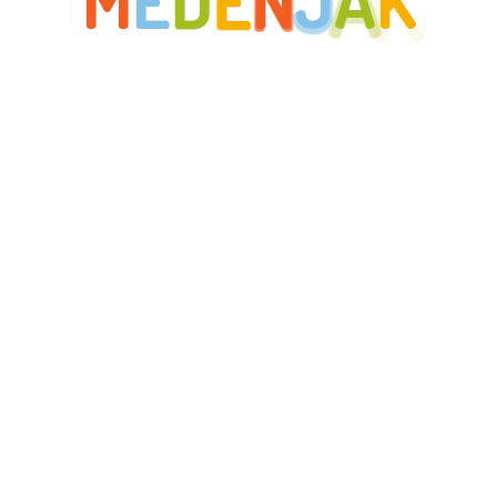
M
E
D
E
N
J
A
K