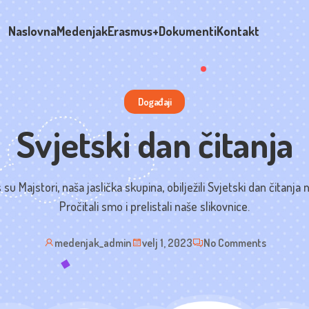
Naslovna
Medenjak
Erasmus+
Dokumenti
Kontakt
Događaji
Svjetski dan čitanja
su Majstori, naša jaslička skupina, obilježili Svjetski dan čitanja 
Pročitali smo i prelistali naše slikovnice.
medenjak_admin
velj 1, 2023
No Comments