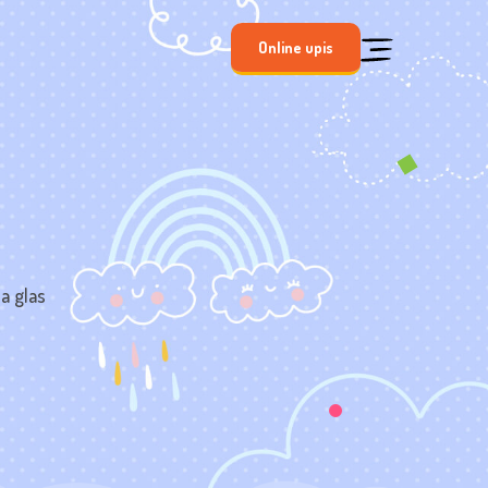
Online upis
na glas