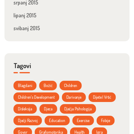
srpanj 2015
lipanj 2015
svibanj 2015
Tagovi
Blagdani
Božić
Children
Children's Development
Darivanje
Dijete I Vrtić
Disleksija
Djeca
Dječja Psihologija
Dječji Razvoj
Education
Exercise
Fobije
Govor
Grafomotorika
Health
Igra