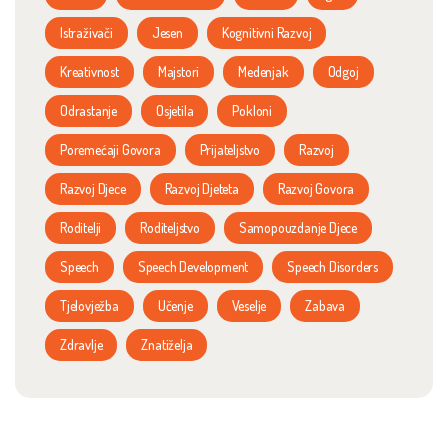
Istraživači
Jesen
Kognitivni Razvoj
Kreativnost
Majstori
Medenjak
Odgoj
Odrastanje
Osjetila
Pokloni
Poremećaji Govora
Prijateljstvo
Razvoj
Razvoj Djece
Razvoj Djeteta
Razvoj Govora
Roditelji
Roditeljstvo
Samopouzdanje Djece
Speech
Speech Development
Speech Disorders
Tjelovježba
Učenje
Veselje
Zabava
Zdravlje
Znatiželja