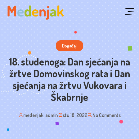
Skip
to
content
Događaji
18. studenoga: Dan sjećanja na
žrtve Domovinskog rata i Dan
sjećanja na žrtvu Vukovara i
Škabrnje
medenjak_admin
stu 18, 2022
No Comments