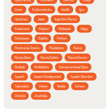
Govor
Grafomotorika
Health
Igra
Istraživači
Jesen
Kognitivni Razvoj
Kreativnost
Majstori
Medenjak
Odgoj
Odrastanje
Osjetila
Pokloni
Poremećaji Govora
Prijateljstvo
Razvoj
Razvoj Djece
Razvoj Djeteta
Razvoj Govora
Roditelji
Roditeljstvo
Samopouzdanje Djece
Speech
Speech Development
Speech Disorders
Tjelovježba
Učenje
Veselje
Zabava
Zdravlje
Znatiželja