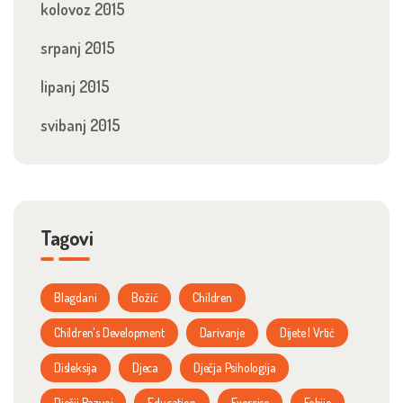
kolovoz 2015
srpanj 2015
lipanj 2015
svibanj 2015
Tagovi
Blagdani
Božić
Children
Children's Development
Darivanje
Dijete I Vrtić
Disleksija
Djeca
Dječja Psihologija
Dječji Razvoj
Education
Exercise
Fobije