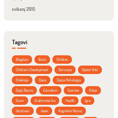
svibanj 2015
Tagovi
Blagdani
Božić
Children
Children's Development
Darivanje
Dijete I Vrtić
Disleksija
Djeca
Dječja Psihologija
Dječji Razvoj
Education
Exercise
Fobije
Govor
Grafomotorika
Health
Igra
Istraživači
Jesen
Kognitivni Razvoj