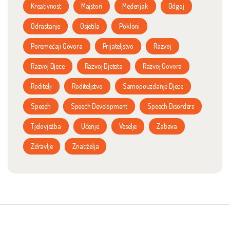
Kreativnost
Majstori
Medenjak
Odgoj
Odrastanje
Osjetila
Pokloni
Poremećaji Govora
Prijateljstvo
Razvoj
Razvoj Djece
Razvoj Djeteta
Razvoj Govora
Roditelji
Roditeljstvo
Samopouzdanje Djece
Speech
Speech Development
Speech Disorders
Tjelovježba
Učenje
Veselje
Zabava
Zdravlje
Znatiželja