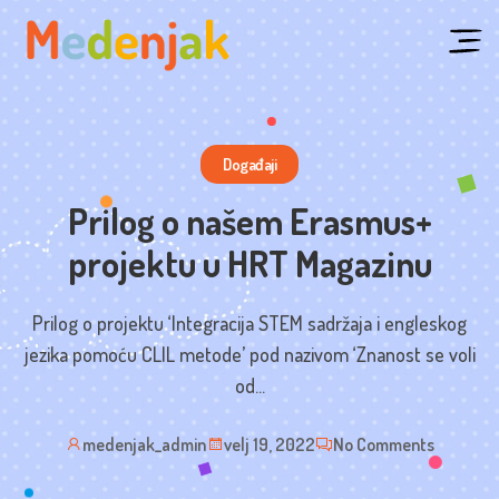
Skip
to
content
Događaji
Prilog o našem Erasmus+
projektu u HRT Magazinu
Prilog o projektu ‘Integracija STEM sadržaja i engleskog
jezika pomoću CLIL metode’ pod nazivom ‘Znanost se voli
od...
medenjak_admin
velj 19, 2022
No Comments