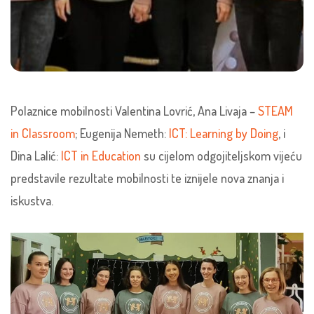
Polaznice mobilnosti Valentina Lovrić, Ana Livaja –
STEAM
in Classroom
; Eugenija Nemeth:
ICT: Learning by Doing
, i
Dina Lalić:
ICT in Education
su cijelom odgojiteljskom vijeću
predstavile rezultate mobilnosti te iznijele nova znanja i
iskustva.