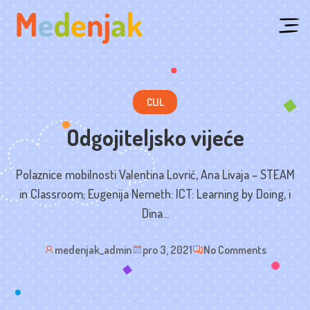
Skip
to
content
CLIL
Odgojiteljsko vijeće
Polaznice mobilnosti Valentina Lovrić, Ana Livaja – STEAM
in Classroom; Eugenija Nemeth: ICT: Learning by Doing, i
Dina...
medenjak_admin
pro 3, 2021
No Comments