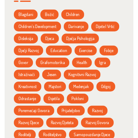
Blagdani
Božić
Children
Children's Development
Darivanje
Dijete I Vrtić
Disleksija
Djeca
Dječja Psihologija
Dječji Razvoj
Education
Exercise
Fobije
Govor
Grafomotorika
Health
Igra
Istraživači
Jesen
Kognitivni Razvoj
Kreativnost
Majstori
Medenjak
Odgoj
Odrastanje
Osjetila
Pokloni
Poremećaji Govora
Prijateljstvo
Razvoj
Razvoj Djece
Razvoj Djeteta
Razvoj Govora
Roditelji
Roditeljstvo
Samopouzdanje Djece