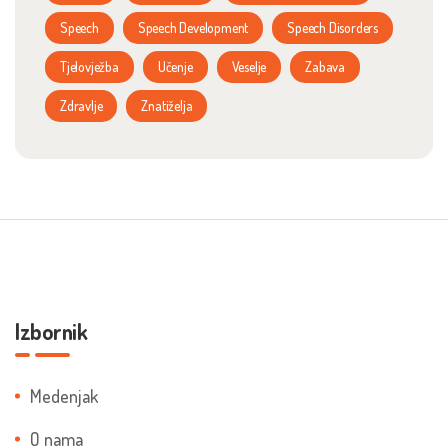
Speech
Speech Development
Speech Disorders
Tjelovježba
Učenje
Veselje
Zabava
Zdravlje
Znatiželja
Izbornik
Medenjak
O nama