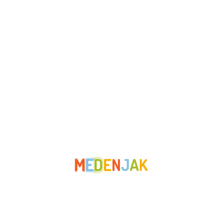
listopad 2023
rujan 2023
kolovoz 2023
srpanj 2023
lipanj 2023
svibanj 2023
travanj 2023
M
E
D
E
N
J
A
K
ožujak 2023
veljača 2023
siječanj 2023