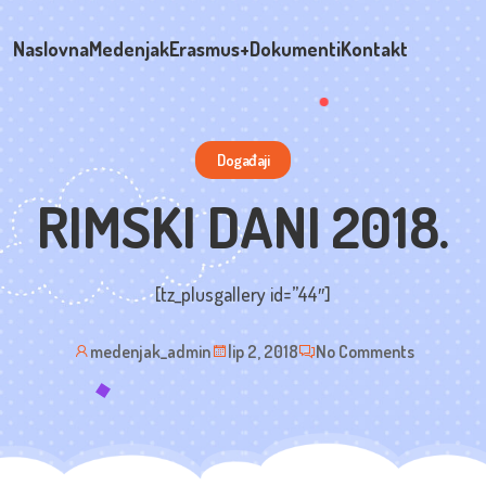
Naslovna
Medenjak
Erasmus+
Dokumenti
Kontakt
Događaji
RIMSKI DANI 2018.
[tz_plusgallery id=”44″]
medenjak_admin
lip 2, 2018
No Comments